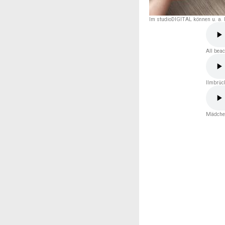
Im studioDIGITAL können u. a. 
All bea
Ilmbrüc
Mädchen